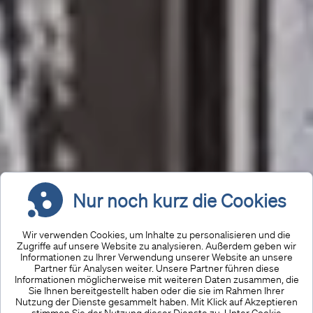
Nur noch kurz die Cookies
Wir verwenden Cookies, um Inhalte zu personalisieren und die
Zugriffe auf unsere Website zu analysieren. Außerdem geben wir
Informationen zu Ihrer Verwendung unserer Website an unsere
Partner für Analysen weiter. Unsere Partner führen diese
Informationen möglicherweise mit weiteren Daten zusammen, die
Sie Ihnen bereitgestellt haben oder die sie im Rahmen Ihrer
Nutzung der Dienste gesammelt haben. Mit Klick auf Akzeptieren
stimmen Sie der Nutzung dieser Dienste zu. Unter Cookie