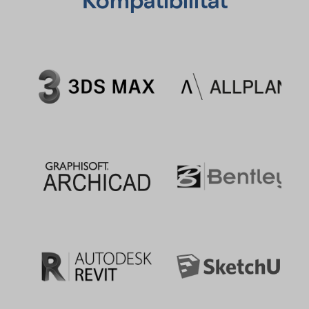
Kompatibilität
Aufbewahrungsdauer
Die Aufbewahrungsfrist ist die Zeitspanne, in der die gesammel
Daten für die Verarbeitung gespeichert werden. Die Daten müs
gelöscht werden, sobald sie für die angegebenen Verarbeitun
nicht mehr benötigt werden.
Die Daten werden gelöscht, sobald sie nicht mehr für die
Verarbeitungszwecke benötigt werden.
Datenempfänger
Google Ireland Limited
Google LLC
Alphabet Inc.
Klicken Sie hier, um die Datenschutzbestimmungen des
Datenverarbeiters zu lesen
https://policies.google.com/privacy?hl=en
Klicken Sie hier, um auf allen Domains des verarbeitenden
Unternehmens zu widerrufen
https://safety.google/privacy/privacy-controls/
Klicken Sie hier, um die Cookie-Richtlinie des Datenverarbeiters
lesen