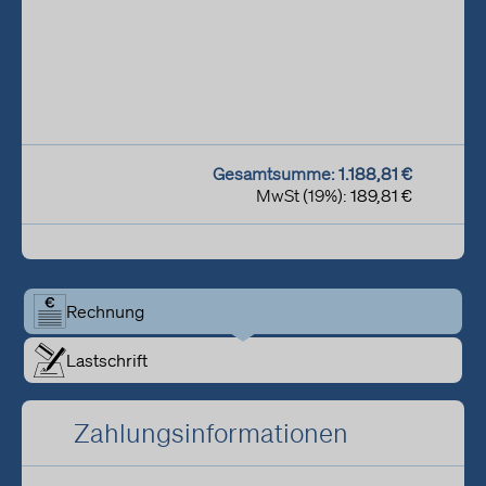
h
e
n
k
t
!
Gesamtsumme:
1.188,81 €
MwSt (19%):
189,81 €
Rechnung
Lastschrift
Zahlungsinformationen