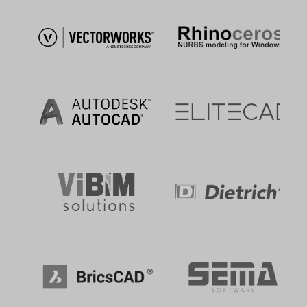
https://policies.google.com/technologies/cookies?hl=en
Google Ads
This is an advertising service.
Verarbeitungsunternehmen
Google Ireland Limited
Google Building Gordon House, 4 Barrow Street, Dublin D04 E
Ireland
Datenverarbeitungszwecke
Diese Liste stellt die Zwecke der Datenerhebung und -verarbei
dar. Eine Einwilligung gilt nur für die angegebenen Zwecke. Die
gesammelten Daten können nicht für einen anderen als den un
aufgeführten Zweck verwendet oder gespeichert werden.
Werbung
Genutzte Technologien
Cookies
Pixel-Tags
Erhobene Daten
Diese Liste enthält alle (persönlichen) Daten, die von oder durch
Nutzung dieses Dienstes gesammelt werden.