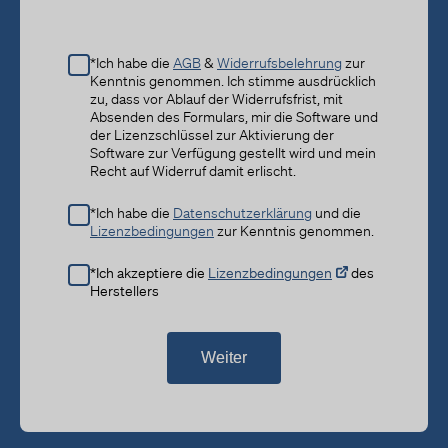
Die Aufbewahrungsfrist ist die Zeitspanne, in der die gesammel
Daten für die Verarbeitung gespeichert werden. Die Daten müs
gelöscht werden, sobald sie für die angegebenen Verarbeitun
nicht mehr benötigt werden.
*Ich habe die
AGB
&
Widerrufsbelehrung
zur
Daten werden gelöscht, sobald sie für die Bearbeitung nicht me
Kenntnis genommen. Ich stimme ausdrücklich
benötigt werden.
zu, dass vor Ablauf der Widerrufsfrist, mit
Absenden des Formulars, mir die Software und
Datenempfänger
der Lizenzschlüssel zur Aktivierung der
Microsoft Corporation
Software zur Verfügung gestellt wird und mein
Recht auf Widerruf damit erlischt.
Datenschutzbeauftragter der verarbeitenden Firma
Nachfolgend finden Sie die E-Mail-Adresse des
*Ich habe die
Datenschutzerklärung
und die
Datenschutzbeauftragten des verarbeitenden Unternehmens.
Lizenzbedingungen
zur Kenntnis genommen.
https://aka.ms/privacyresponse
*Ich akzeptiere die
Lizenzbedingungen
des
Weitergabe an Drittländer
Herstellers
Dieser Service kann die erfassten Daten an ein anderes Land
weiterleiten. Bitte beachten Sie, dass dieser Service Daten auß
der Europäischen Union und des europäischen Wirtschaftsrau
in ein Land, welches kein angemessenes Datenschutzniveau bie
Weiter
übertragen kann. Falls die Daten in die USA übertragen werden,
besteht das Risiko, dass Ihre Daten von US Behörden zu Kontrol
Überwachungszwecken verarbeitet werden können, ohne dass
möglicherweise Rechtsbehelfsmöglichkeiten zustehen. Nachfo
finden Sie eine Liste der Länder, in die die Daten übertragen we