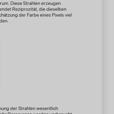
herum. Diese Strahlen erzeugen
endet Reziprozität, die dieselben
chätzung der Farbe eines Pixels viel
rden.
hnung der Strahlen wesentlich
o mehr Ressourcen werden verbraucht.