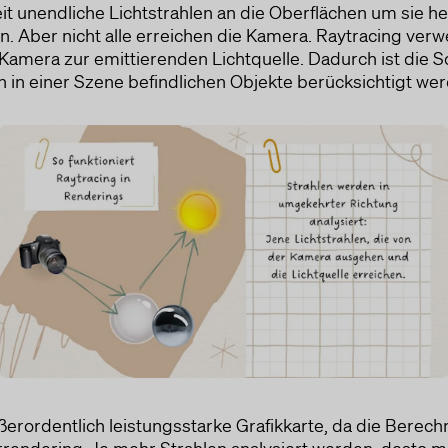
keit unendliche Lichtstrahlen an die Oberflächen um sie 
dar. Eine Einwilligung gilt nur für die angegebenen Zwecke. Die
gesammelten Daten können nicht für einen anderen als den unten
n. Aber nicht alle erreichen die Kamera. Raytracing verw
aufgeführten Zweck verwendet oder gespeichert werden.
 Kamera zur emittierenden Lichtquelle. Dadurch ist die S
Werbung
ch in einer Szene befindlichen Objekte berücksichtigt we
Conversion tracking
Genutzte Technologien
Cookies
Erhobene Daten
ALLE COOKIES AKZEPTIEREN
Diese Liste enthält alle (persönlichen) Daten, die von oder durch die
Nutzung dieses Dienstes gesammelt werden.
Beschäftigungs-Metriken
Anzahl der Besuche
Auswahl speichern
Absprungraten
Microsoft Click-ID
Digitale Signatur
Zurück
UET-ID-Tag
URLs
Referrer URL
Seitentitel
Umwandlungen
ßerordentlich leistungsstarke Grafikkarte, da die Berec
Bildschirmhöhe
terrendering. Je mehr Strahlen analysiert werden, dest
Bildschirmbreite