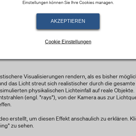
Einstellungen können Sie Ihre Cookies managen.
AKZEPTIEREN
Cookie Einstellungen
istischere Visualisierungen rendern, als es bisher mögli
Bing Ads
und das Licht streut sich realistischer durch die gesamt
Dies ist ein Werbeanbieter.
imulierten physikalischen Lichteinfall auf reale Objekte.
tstrahlen (engl. "rays"), von der Kamera aus zur Lichtque
Verarbeitungsunternehmen
effen.
Microsoft Corporation
One Microsoft Way, Redmond, WA 98052-6399, United States of
America
deo erstellt, um diesen Effekt anschaulich zu erklären. Kl
ing" zu sehen.
Datenverarbeitungszwecke
Diese Liste stellt die Zwecke der Datenerhebung und -verarbeitung