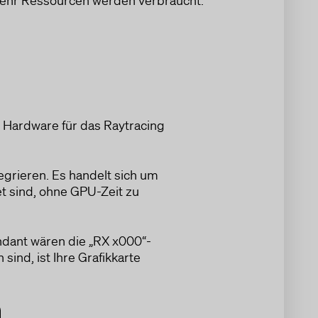
e Hardware für das Raytracing
grieren. Es handelt sich um
t sind, ohne GPU-Zeit zu
ndant wären die „RX x000“-
ind, ist Ihre Grafikkarte