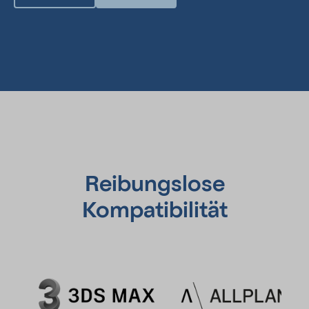
weiterleiten. Bitte beachten Sie, dass dieser Service Daten
außerhalb der Europäischen Union und des europäischen
Wirtschaftsraums und in ein Land, welches kein
angemessenes Datenschutzniveau bietet, übertragen kann.
Falls die Daten in die USA übertragen werden, besteht das
Risiko, dass Ihre Daten von US Behörden zu Kontroll- und
Überwachungszwecken verarbeitet werden können, ohne
dass Ihnen möglicherweise Rechtsbehelfsmöglichkeiten
zustehen. Nachfolgend finden Sie eine Liste der Länder, in die
die Daten übertragen werden. Dies kann für verschiedene
Zwecke der Fall sein, z. B. zum Speichern oder Verarbeiten.
Weltweit
Klicken Sie hier, um die Datenschutzbestimmungen des
Datenverarbeiters zu lesen
https://privacy.microsoft.com/en-us/PrivacyStatement
Reibungslose
Klicken Sie hier, um auf allen Domains des verarbeitenden
Kompatibilität
Unternehmens zu widerrufen
https://account.microsoft.com/privacy/ad-settings/signedout?ru
Google Ads Remarketing
Dies ist ein Remarketing-Service.
Verarbeitungsunternehmen