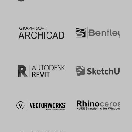
Google Ireland Limited
Google Building Gordon House, 4 Barrow Street, Dublin D04
E5W5, Ireland
Datenverarbeitungszwecke
Diese Liste stellt die Zwecke der Datenerhebung und -
verarbeitung dar. Eine Einwilligung gilt nur für die angegebenen
Zwecke. Die gesammelten Daten können nicht für einen
anderen als den unten aufgeführten Zweck verwendet oder
gespeichert werden.
Remarketing
Genutzte Technologien
Cookies
Erhobene Daten
Diese Liste enthält alle (persönlichen) Daten, die von oder
durch die Nutzung dieses Dienstes gesammelt werden.
Besuchte Seiten
IP Adresse
Besuchsdauer
Sonstige Angaben zur Nutzung von Websites
Inhalt an dem der Benutzer interessiert ist