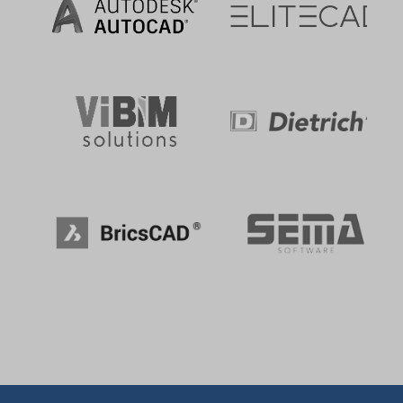
Rechtsgrundlage
Im Folgenden wird die nach Art. 6 I 1 DSGVO geforderte
Rechtsgrundlage für die Verarbeitung von
personenbezogenen Daten genannt.
Art. 6 Abs. 1 s. 1 lit. a DSGVO
Ort der Verarbeitung
Europäische Union
Aufbewahrungsdauer
Die Aufbewahrungsfrist ist die Zeitspanne, in der die
gesammelten Daten für die Verarbeitung gespeichert werden.
Die Daten müssen gelöscht werden, sobald sie für die
angegebenen Verarbeitungszwecke nicht mehr benötigt
werden.
Die Daten werden gelöscht, sobald sie nicht mehr für die
Verarbeitungszwecke benötigt werden.
Datenempfänger
Google Ireland Limited
Google LLC
Alphabet Inc.