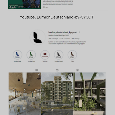
Im Folgenden wird die nach Art. 6 I 1 DSGVO geforderte
Rechtsgrundlage für die Verarbeitung von
personenbezogenen Daten genannt.
Youtube: LumionDeutschland-by-CYCOT
Art. 6 Abs. 1 s. 1 lit. a DSGVO
Ort der Verarbeitung
Vereinigte Staaten von Amerika
Aufbewahrungsdauer
Die Aufbewahrungsfrist ist die Zeitspanne, in der die
gesammelten Daten für die Verarbeitung gespeichert werden.
Die Daten müssen gelöscht werden, sobald sie für die
angegebenen Verarbeitungszwecke nicht mehr benötigt
werden.
Die Daten werden gelöscht, sobald sie für die Bearbeitung
nicht mehr benötigt werden. Die Protokolldaten werden nach 9
Monaten anonymisiert, und die Cookie-Informationen werden
nach 18 Monaten anonymisiert.
Datenempfänger
Alphabet Inc.
Weitergabe an Drittländer