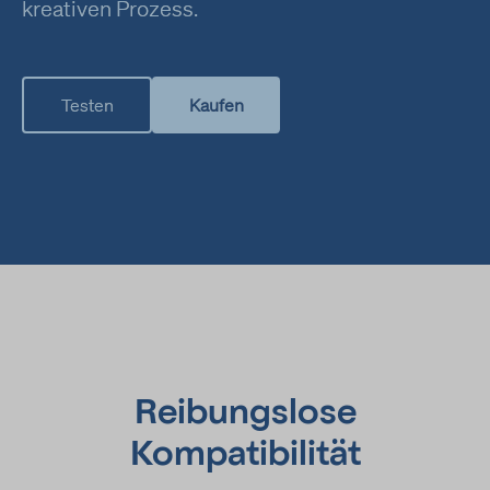
kreativen Prozess.
Push API
Cookies
Erhobene Daten
Geräte-Token
Testen
Kaufen
Browser-Informationen
Betriebssystem
Interaktionen mit Benachrichtigungen
Rechtsgrundlage
Art. 6 Abs. 1 s. 1 lit. a DSGVO
Ort der Verarbeitung
Europäische Union (Frankreich)
Klicken Sie hier, um die Datenschutzbestimmungen des
Datenverarbeiters zu lesen
https://www.wonderpush.com/policies/terms/
Reibungslose
Kompatibilität