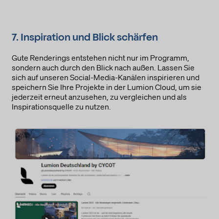
Datenverarbeitungszwecke
Diese Liste stellt die Zwecke der Datenerhebung und -
verarbeitung dar. Eine Einwilligung gilt nur für die angegebenen
7. Inspiration und Blick schärfen
Zwecke. Die gesammelten Daten können nicht für einen
anderen als den unten aufgeführten Zweck verwendet oder
gespeichert werden.
Gute Renderings entstehen nicht nur im Programm,
Werbung
sondern auch durch den Blick nach außen. Lassen Sie
sich auf unseren Social-Media-Kanälen inspirieren und
Genutzte Technologien
speichern Sie Ihre Projekte in der Lumion Cloud, um sie
Cookies
jederzeit erneut anzusehen, zu vergleichen und als
Pixel-Tags
Inspirationsquelle zu nutzen.
Erhobene Daten
Diese Liste enthält alle (persönlichen) Daten, die von oder
durch die Nutzung dieses Dienstes gesammelt werden.
IP-Adresse
Browser-Informationen
Nutzungsdaten
Datum und Uhrzeit des Besuchs
Standort-Informationen
Cookie ID
Rechtsgrundlage