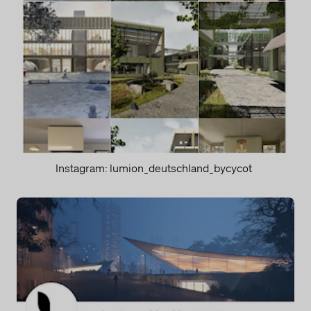
Einige Services leiten die erfassten Daten an ein anderes Land
weiter. Nachfolgend finden Sie eine Liste der Länder, in die die
Daten übertragen werden. Dies kann für verschiedene Zwecke
der Fall sein, z. B. zum Speichern oder Verarbeiten.
Vereinigte Staaten von Amerika
Klicken Sie hier, um die Datenschutzbestimmungen des
Datenverarbeiters zu lesen
https://policies.google.com/privacy?hl=en
Klicken Sie hier, um auf allen Domains des verarbeitenden
Unternehmens zu widerrufen
https://safety.google/privacy/privacy-controls/
Instagram: lumion_deutschland_bycycot
Klicken Sie hier, um die Cookie-Richtlinie des
Datenverarbeiters zu lesen
https://policies.google.com/technologies/cookies?hl=en
Google Analytics
Dies ist ein Webanalysedienst.
Verarbeitungsunternehmen
Google Ireland Limited
Google Building Gordon House, 4 Barrow St, Dublin, D04