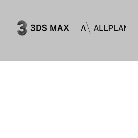
Blogger.com
Diese Website bindet einen Blog von Blogger.com ein.
Verarbeitungsunternehmen
Google Ireland Limited
Google Building Gordon House, 4 Barrow St, Dublin, D04
E5W5, Ireland
Datenverarbeitungszwecke
Diese Liste stellt die mutmaßlichen Zwecke der
Datenerhebung und -verarbeitung dar. Die Liste ist ggf.
unvollständig, da keine vollständige Auflistung aller
Datenverarbeitungszwecke seitens Blogger.com zur
Verfügung steht.
Marketing
Werbung
Web-Analytik
Genutzte Technologien
Pixel-Tags
Cookies
Erhobene Daten