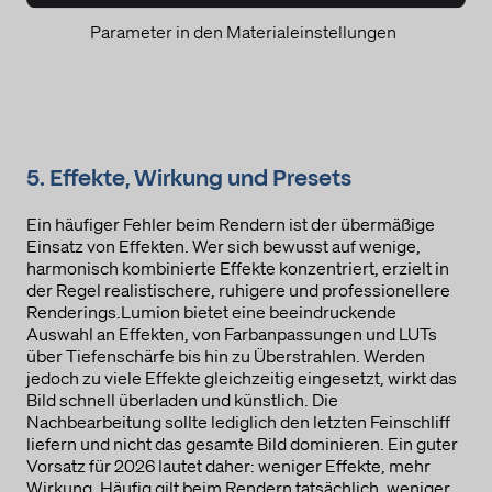
Rechtsgrundlage
Parameter in den Materialeinstellungen
Im Folgenden wird die nach Art. 6 I 1 DSGVO geforderte
Rechtsgrundlage für die Verarbeitung von
personenbezogenen Daten genannt.
Art. 6 Abs. 1 s. 1 lit. a DSGVO
Ort der Verarbeitung
5. Effekte, Wirkung und Presets
Europäische Union
Aufbewahrungsdauer
Ein häufiger Fehler beim Rendern ist der übermäßige
Einsatz von Effekten. Wer sich bewusst auf wenige,
Die Aufbewahrungsfrist ist die Zeitspanne, in der die
gesammelten Daten für die Verarbeitung gespeichert werden.
harmonisch kombinierte Effekte konzentriert, erzielt in
Die Daten müssen gelöscht werden, sobald sie für die
der Regel realistischere, ruhigere und professionellere
angegebenen Verarbeitungszwecke nicht mehr benötigt
Renderings.Lumion bietet eine beeindruckende
werden.
Auswahl an Effekten, von Farbanpassungen und LUTs
Daten werden gelöscht, sobald sie für die Bearbeitung nicht
über Tiefenschärfe bis hin zu Überstrahlen. Werden
mehr benötigt werden.
jedoch zu viele Effekte gleichzeitig eingesetzt, wirkt das
Bild schnell überladen und künstlich. Die
Datenempfänger
Nachbearbeitung sollte lediglich den letzten Feinschliff
Microsoft Corporation
liefern und nicht das gesamte Bild dominieren. Ein guter
Vorsatz für 2026 lautet daher: weniger Effekte, mehr
Datenschutzbeauftragter der verarbeitenden Firma
Wirkung. Häufig gilt beim Rendern tatsächlich, weniger