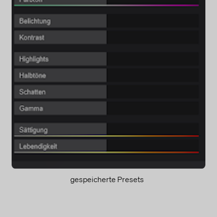
https://account.microsoft.com/privacy/ad-settings/signedout?ru
Google Ads Remarketing
Dies ist ein Remarketing-Service.
Verarbeitungsunternehmen
Google Ireland Limited
Google Building Gordon House, 4 Barrow Street, Dublin D04
E5W5, Ireland
Datenverarbeitungszwecke
Diese Liste stellt die Zwecke der Datenerhebung und -
verarbeitung dar. Eine Einwilligung gilt nur für die angegebenen
Zwecke. Die gesammelten Daten können nicht für einen
anderen als den unten aufgeführten Zweck verwendet oder
gespeichert werden.
Remarketing
Genutzte Technologien
Cookies
gespeicherte Presets
Erhobene Daten
Diese Liste enthält alle (persönlichen) Daten, die von oder
durch die Nutzung dieses Dienstes gesammelt werden.