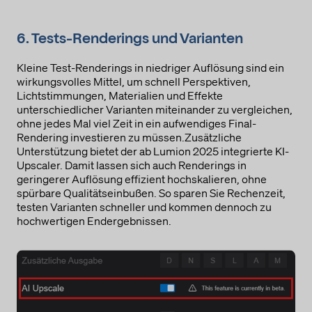
Besuchte Seiten
IP Adresse
Besuchsdauer
6. Tests-Renderings und Varianten
Sonstige Angaben zur Nutzung von Websites
Inhalt an dem der Benutzer interessiert ist
Kleine Test-Renderings in niedriger Auflösung sind ein
wirkungsvolles Mittel, um schnell Perspektiven,
Rechtsgrundlage
Lichtstimmungen, Materialien und Effekte
Im Folgenden wird die nach Art. 6 I 1 DSGVO geforderte
unterschiedlicher Varianten miteinander zu vergleichen,
Rechtsgrundlage für die Verarbeitung von
ohne jedes Mal viel Zeit in ein aufwendiges Final-
personenbezogenen Daten genannt.
Rendering investieren zu müssen.Zusätzliche
Art. 6 Abs. 1 s. 1 lit. a DSGVO
Unterstützung bietet der ab Lumion 2025 integrierte KI-
Upscaler. Damit lassen sich auch Renderings in
Ort der Verarbeitung
geringerer Auflösung effizient hochskalieren, ohne
Europäische Union
spürbare Qualitätseinbußen. So sparen Sie Rechenzeit,
testen Varianten schneller und kommen dennoch zu
Aufbewahrungsdauer
hochwertigen Endergebnissen.
Die Aufbewahrungsfrist ist die Zeitspanne, in der die
gesammelten Daten für die Verarbeitung gespeichert werden.
Die Daten müssen gelöscht werden, sobald sie für die
angegebenen Verarbeitungszwecke nicht mehr benötigt
werden.
Die Daten werden gelöscht, sobald sie nicht mehr für die
Verarbeitungszwecke benötigt werden.