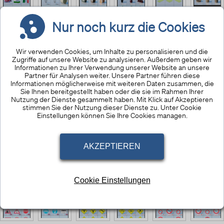
Nur noch kurz die Cookies
Wir verwenden Cookies, um Inhalte zu personalisieren und die
Zugriffe auf unsere Website zu analysieren. Außerdem geben wir
Informationen zu Ihrer Verwendung unserer Website an unsere
Partner für Analysen weiter. Unsere Partner führen diese
Informationen möglicherweise mit weiteren Daten zusammen, die
Sie Ihnen bereitgestellt haben oder die sie im Rahmen Ihrer
Nutzung der Dienste gesammelt haben. Mit Klick auf Akzeptieren
stimmen Sie der Nutzung dieser Dienste zu. Unter Cookie
Einstellungen können Sie Ihre Cookies managen.
AKZEPTIEREN
Cookie Einstellungen