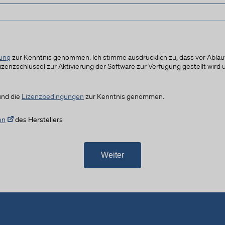
dar. Eine Einwilligung gilt nur für die angegebenen Zwecke. Die
gesammelten Daten können nicht für einen anderen als den unten
aufgeführten Zweck verwendet oder gespeichert werden.
Werbung
Conversion tracking
rung
zur Kenntnis genommen. Ich stimme ausdrücklich zu, dass vor Ablauf
Genutzte Technologien
Lizenzschlüssel zur Aktivierung der Software zur Verfügung gestellt wird
Cookies
Erhobene Daten
nd die
Lizenzbedingungen
zur Kenntnis genommen.
ALLE COOKIES AKZEPTIEREN
Diese Liste enthält alle (persönlichen) Daten, die von oder durch die
Nutzung dieses Dienstes gesammelt werden.
en
des Herstellers
Beschäftigungs-Metriken
Anzahl der Besuche
Auswahl speichern
Absprungraten
Microsoft Click-ID
Weiter
Digitale Signatur
Zurück
UET-ID-Tag
URLs
Referrer URL
Seitentitel
Umwandlungen
Bildschirmhöhe
Bildschirmbreite