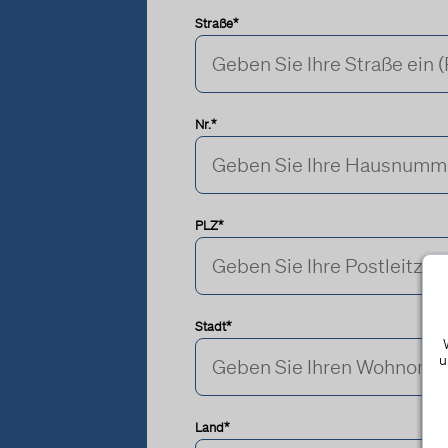
Straße*
Nr.*
PLZ*
Stadt*
u
Land*