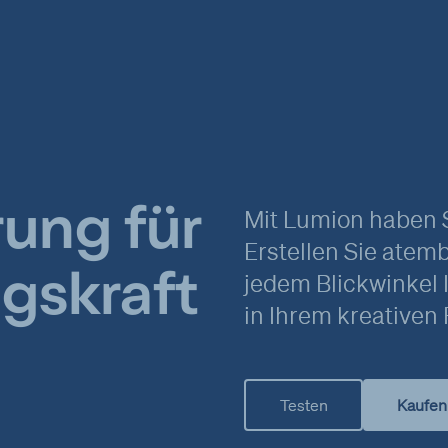
Browser-Spracheinstellung
Besuchsdauer
Bildschirmfarbtiefe
Reaktionszeiten der Seite
Angeklickte Werbeanzeigen
Rechtsgrundlage
Im Folgenden wird die nach Art. 6 I 1 DSGVO geforderte
Rechtsgrundlage für die Verarbeitung von personenbezogenen Daten
genannt.
Art. 6 Abs. 1 s. 1 lit. a DSGVO
Mit Lumion haben Si
rung für
Ort der Verarbeitung
Erstellen Sie atem
Europäische Union
jedem Blickwinkel 
ngskraft
Aufbewahrungsdauer
in Ihrem kreativen
Die Aufbewahrungsfrist ist die Zeitspanne, in der die gesammelten
Daten für die Verarbeitung gespeichert werden. Die Daten müssen
gelöscht werden, sobald sie für die angegebenen Verarbeitungszwecke
nicht mehr benötigt werden.
Daten werden gelöscht, sobald sie für die Bearbeitung nicht mehr
Testen
Kaufen
benötigt werden.