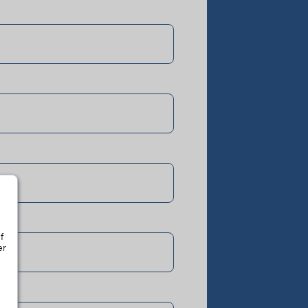
f
er
n