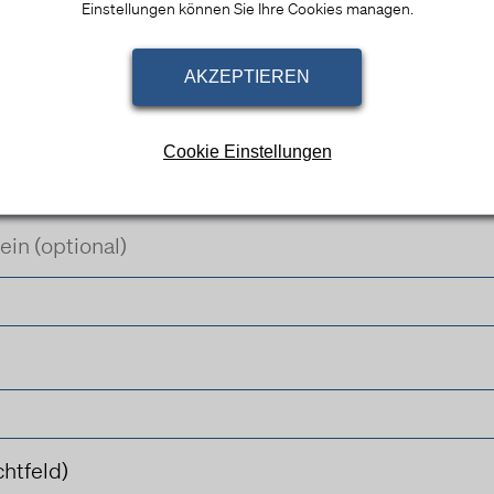
Einstellungen können Sie Ihre Cookies managen.
AKZEPTIEREN
Cookie Einstellungen
Bing Ads
Dies ist ein Werbeanbieter.
Verarbeitungsunternehmen
Microsoft Corporation
One Microsoft Way, Redmond, WA 98052-6399, United States of
America
Datenverarbeitungszwecke
Diese Liste stellt die Zwecke der Datenerhebung und -verarbeitung